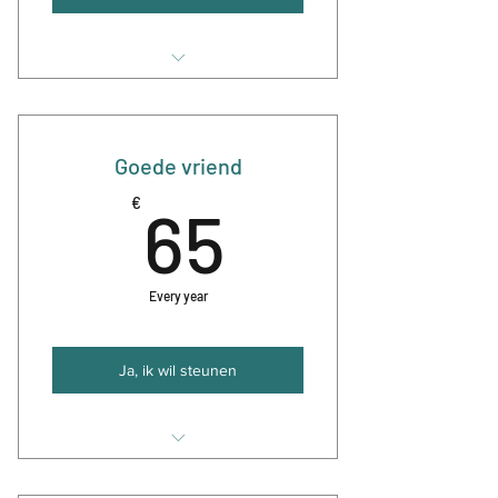
Steun Koor in de Stemming
financieel
4x per jaar de nieuwsbrief
Goede vriend
2 gratis concertkaarten per jaar
65€
€
65
Gereserveerde plekken voor je
gezelschap (max 4 personen)
Every year
Ja, ik wil steunen
Steun Koor in de Stemming
financieel