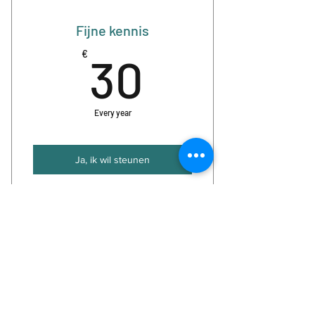
4x per jaar de nieuwsbrief
Fijne kennis
2 gratis concertkaarten per jaar
30€
€
30
Gereserveerde plek voor jou en
een +1
Every year
Ja, ik wil steunen
Steun Koor in de Stemming
financieel
4x per jaar de nieuwsbrief
Eenmalig gift
25€
€